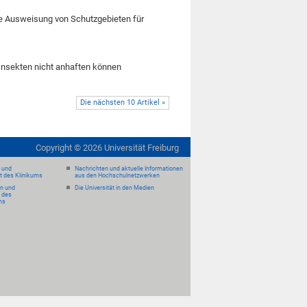
te Ausweisung von Schutzgebieten für
Insekten nicht anhaften können
Die nächsten 10 Artikel »
Copyright ©
2026
Universität Freiburg
- und
Nachrichten und aktuelle Informationen
it des Klinikums
aus den Hochschulnetzwerken
en und
Die Universität in den Medien
 des
ms