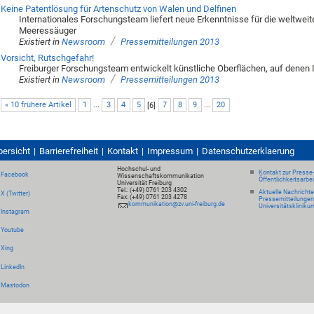
Keine Patentlösung für Artenschutz von Walen und Delfinen
Internationales Forschungsteam liefert neue Erkenntnisse für die weltwei
Meeressäuger
/
Existiert in
Newsroom
Pressemitteilungen 2013
Vorsicht, Rutschgefahr!
Freiburger Forschungsteam entwickelt künstliche Oberflächen, auf denen 
/
Existiert in
Newsroom
Pressemitteilungen 2013
« 10 frühere Artikel
1
...
3
4
5
[
6
]
7
8
9
...
20
bersicht
Barrierefreiheit
Kontakt
Impressum
Datenschutzerklaerung
Hochschul- und
Kontakt zur Presse
Facebook
Wissenschaftskommunikation
Öffentlichkeitsarbe
Universität Freiburg
Tel.: (+49) 0761 203 4302
Aktuelle Nachricht
X (Twitter)
Fax: (+49) 0761 203 4278
Pressemitteilungen
kommunikation@zv.uni-freiburg.de
Universitätskliniku
Instagram
Youtube
Xing
LinkedIn
Mastodon