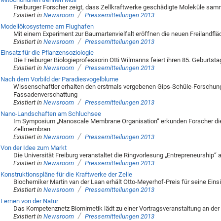
Freiburger Forscher zeigt, dass Zellkraftwerke geschädigte Moleküle sa
/
Existiert in
Newsroom
Pressemitteilungen 2013
Modellökosysteme am Flughafen
Mit einem Experiment zur Baumartenvielfalt eröffnen die neuen Freilandflä
/
Existiert in
Newsroom
Pressemitteilungen 2013
Einsatz für die Pflanzensoziologie
Die Freiburger Biologieprofessorin Otti Wilmanns feiert ihren 85. Geburtsta
/
Existiert in
Newsroom
Pressemitteilungen 2013
Nach dem Vorbild der Paradiesvogelblume
Wissenschaftler erhalten den erstmals vergebenen Gips-Schüle-Forschung
Fassadenverschattung
/
Existiert in
Newsroom
Pressemitteilungen 2013
Nano-Landschaften am Schluchsee
Im Symposium „Nanoscale Membrane Organisation“ erkunden Forscher die 
Zellmembran
/
Existiert in
Newsroom
Pressemitteilungen 2013
Von der Idee zum Markt
Die Universität Freiburg veranstaltet die Ringvorlesung „Entrepreneurship“ a
/
Existiert in
Newsroom
Pressemitteilungen 2013
Konstruktionspläne für die Kraftwerke der Zelle
Biochemiker Martin van der Laan erhält Otto-Meyerhof-Preis für seine Eins
/
Existiert in
Newsroom
Pressemitteilungen 2013
Lernen von der Natur
Das Kompetenznetz Biomimetik lädt zu einer Vortragsveranstaltung an der U
/
Existiert in
Newsroom
Pressemitteilungen 2013