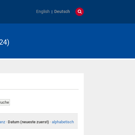
English
Deutsch
24)
anz
·
Datum (neueste zuerst)
·
alphabetisch