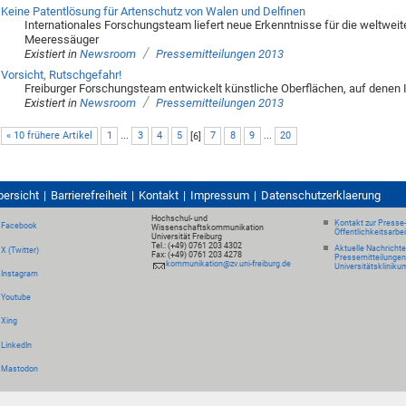
Keine Patentlösung für Artenschutz von Walen und Delfinen
Internationales Forschungsteam liefert neue Erkenntnisse für die weltwei
Meeressäuger
/
Existiert in
Newsroom
Pressemitteilungen 2013
Vorsicht, Rutschgefahr!
Freiburger Forschungsteam entwickelt künstliche Oberflächen, auf denen 
/
Existiert in
Newsroom
Pressemitteilungen 2013
« 10 frühere Artikel
1
...
3
4
5
[
6
]
7
8
9
...
20
bersicht
Barrierefreiheit
Kontakt
Impressum
Datenschutzerklaerung
Hochschul- und
Kontakt zur Presse
Facebook
Wissenschaftskommunikation
Öffentlichkeitsarbe
Universität Freiburg
Tel.: (+49) 0761 203 4302
Aktuelle Nachricht
X (Twitter)
Fax: (+49) 0761 203 4278
Pressemitteilungen
kommunikation@zv.uni-freiburg.de
Universitätskliniku
Instagram
Youtube
Xing
LinkedIn
Mastodon