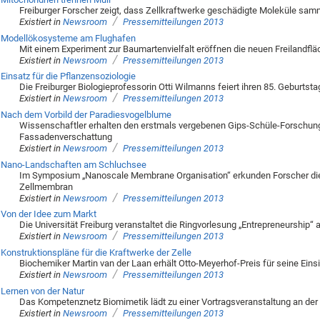
Freiburger Forscher zeigt, dass Zellkraftwerke geschädigte Moleküle sa
/
Existiert in
Newsroom
Pressemitteilungen 2013
Modellökosysteme am Flughafen
Mit einem Experiment zur Baumartenvielfalt eröffnen die neuen Freilandflä
/
Existiert in
Newsroom
Pressemitteilungen 2013
Einsatz für die Pflanzensoziologie
Die Freiburger Biologieprofessorin Otti Wilmanns feiert ihren 85. Geburtsta
/
Existiert in
Newsroom
Pressemitteilungen 2013
Nach dem Vorbild der Paradiesvogelblume
Wissenschaftler erhalten den erstmals vergebenen Gips-Schüle-Forschung
Fassadenverschattung
/
Existiert in
Newsroom
Pressemitteilungen 2013
Nano-Landschaften am Schluchsee
Im Symposium „Nanoscale Membrane Organisation“ erkunden Forscher die 
Zellmembran
/
Existiert in
Newsroom
Pressemitteilungen 2013
Von der Idee zum Markt
Die Universität Freiburg veranstaltet die Ringvorlesung „Entrepreneurship“ a
/
Existiert in
Newsroom
Pressemitteilungen 2013
Konstruktionspläne für die Kraftwerke der Zelle
Biochemiker Martin van der Laan erhält Otto-Meyerhof-Preis für seine Eins
/
Existiert in
Newsroom
Pressemitteilungen 2013
Lernen von der Natur
Das Kompetenznetz Biomimetik lädt zu einer Vortragsveranstaltung an der U
/
Existiert in
Newsroom
Pressemitteilungen 2013