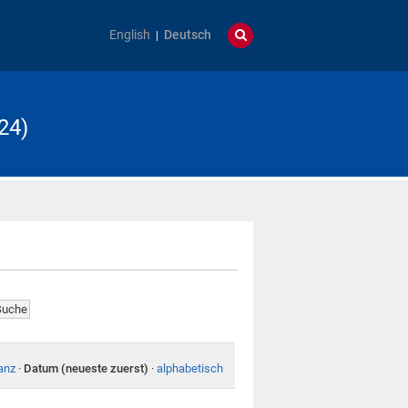
English
Deutsch
24)
anz
·
Datum (neueste zuerst)
·
alphabetisch