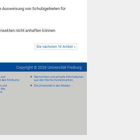
te Ausweisung von Schutzgebieten für
Insekten nicht anhaften können
Die nächsten 10 Artikel »
Copyright ©
2026
Universität Freiburg
- und
Nachrichten und aktuelle Informationen
it des Klinikums
aus den Hochschulnetzwerken
en und
Die Universität in den Medien
 des
ms