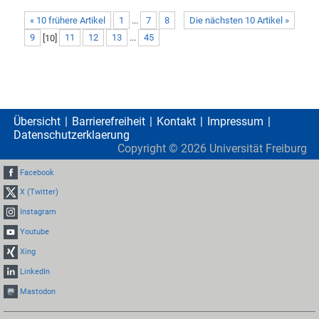
« 10 frühere Artikel
1
...
7
8
Die nächsten 10 Artikel »
9
[
10
]
11
12
13
...
45
Übersicht
Barrierefreiheit
Kontakt
Impressum
Datenschutzerklaerung
Copyright ©
2026
Universität Freiburg
Facebook
X (Twitter)
Instagram
Youtube
Xing
LinkedIn
Mastodon