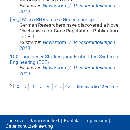
/
Existiert in
Newsroom
Pressemitteilungen
2010
[eng] Micro RNAs make Genes shut up
German Researchers have discovered a Novel
Mechanism for Gene Regulation - Publication
in CELL
/
Existiert in
Newsroom
Pressemitteilungen
2010
100 Tage neuer Studiengang Embedded Systems
Engineering (ESE)
/
Existiert in
Newsroom
Pressemitteilungen
2010
[
1
]
2
3
4
5
6
7
...
45
Die nächsten 10 Artikel »
Übersicht
Barrierefreiheit
Kontakt
Impressum
Datenschutzerklaerung