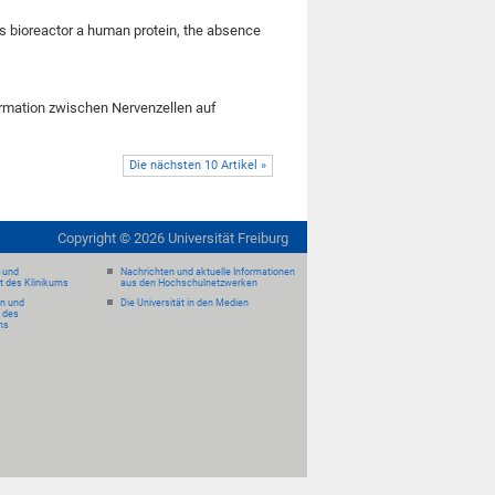
ss bioreactor a human protein, the absence
formation zwischen Nervenzellen auf
Die nächsten 10 Artikel »
Copyright ©
2026
Universität Freiburg
- und
Nachrichten und aktuelle Informationen
it des Klinikums
aus den Hochschulnetzwerken
en und
Die Universität in den Medien
 des
ms