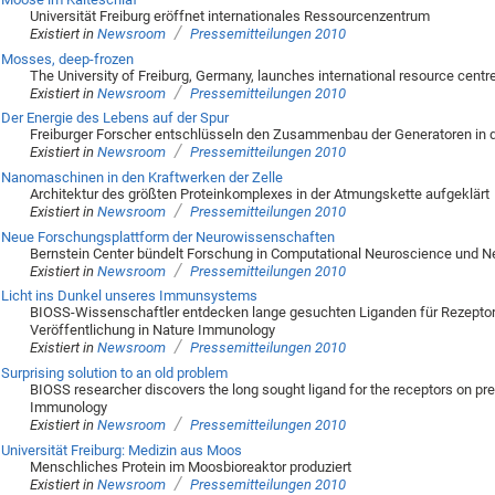
Universität Freiburg eröffnet internationales Ressourcenzentrum
/
Existiert in
Newsroom
Pressemitteilungen 2010
Mosses, deep-frozen
The University of Freiburg, Germany, launches international resource centr
/
Existiert in
Newsroom
Pressemitteilungen 2010
Der Energie des Lebens auf der Spur
Freiburger Forscher entschlüsseln den Zusammenbau der Generatoren in d
/
Existiert in
Newsroom
Pressemitteilungen 2010
Nanomaschinen in den Kraftwerken der Zelle
Architektur des größten Proteinkomplexes in der Atmungskette aufgeklärt
/
Existiert in
Newsroom
Pressemitteilungen 2010
Neue Forschungsplattform der Neurowissenschaften
Bernstein Center bündelt Forschung in Computational Neuroscience und N
/
Existiert in
Newsroom
Pressemitteilungen 2010
Licht ins Dunkel unseres Immunsystems
BIOSS-Wissenschaftler entdecken lange gesuchten Liganden für Rezeptore
Veröffentlichung in Nature Immunology
/
Existiert in
Newsroom
Pressemitteilungen 2010
Surprising solution to an old problem
BIOSS researcher discovers the long sought ligand for the receptors on prec
Immunology
/
Existiert in
Newsroom
Pressemitteilungen 2010
Universität Freiburg: Medizin aus Moos
Menschliches Protein im Moosbioreaktor produziert
/
Existiert in
Newsroom
Pressemitteilungen 2010