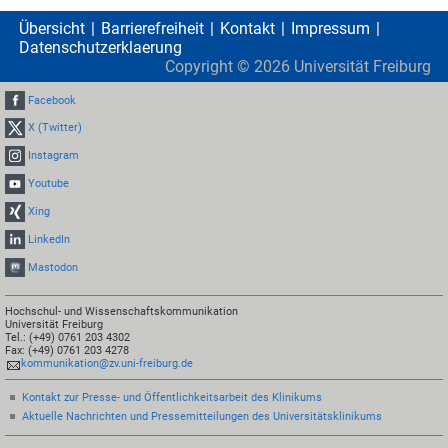
Übersicht
Barrierefreiheit
Kontakt
Impressum
Datenschutzerklaerung
Copyright ©
2026
Universität Freiburg
Facebook
X (Twitter)
Instagram
Youtube
Xing
LinkedIn
Mastodon
Hochschul- und Wissenschaftskommunikation
Universität Freiburg
Tel.: (+49) 0761 203 4302
Fax: (+49) 0761 203 4278
kommunikation@zv.uni-freiburg.de
Kontakt zur Presse- und Öffentlichkeitsarbeit des Klinikums
Aktuelle Nachrichten und Pressemitteilungen des Universitätsklinikums