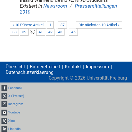
Inland während des B.A./M.A.-Studiums
/
Existiert in
Newsroom
Pressemitteilungen
2010
« 10 frühere Artikel
1
...
37
Die nächsten 10 Artikel »
38
39
[
40
]
41
42
43
...
45
Übersicht
Barrierefreiheit
Kontakt
Impressum
Datenschutzerklaerung
Copyright ©
2026
Universität Freiburg
Facebook
X (Twitter)
Instagram
Youtube
Xing
LinkedIn