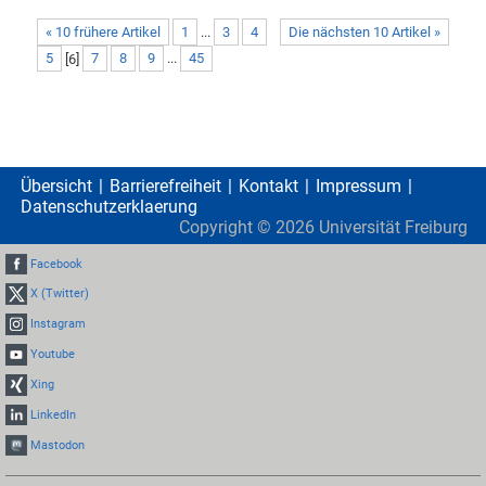
« 10 frühere Artikel
1
...
3
4
Die nächsten 10 Artikel »
5
[
6
]
7
8
9
...
45
Übersicht
Barrierefreiheit
Kontakt
Impressum
Datenschutzerklaerung
Copyright ©
2026
Universität Freiburg
Facebook
X (Twitter)
Instagram
Youtube
Xing
LinkedIn
Mastodon