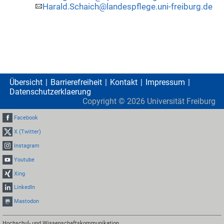
Harald.Schaich@landespflege.uni-freiburg.de
Übersicht
Barrierefreiheit
Kontakt
Impressum
Datenschutzerklaerung
Copyright ©
2026
Universität Freiburg
Facebook
X (Twitter)
Instagram
Youtube
Xing
LinkedIn
Mastodon
Hochschul- und Wissenschaftskommunikation