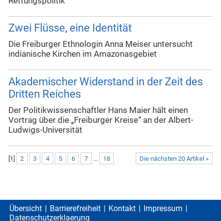
Rettungspolitik
Zwei Flüsse, eine Identität
Die Freiburger Ethnologin Anna Meiser untersucht
indianische Kirchen im Amazonasgebiet
Akademischer Widerstand in der Zeit des
Dritten Reiches
Der Politikwissenschaftler Hans Maier hält einen
Vortrag über die „Freiburger Kreise“ an der Albert-
Ludwigs-Universität
[
1
]
2
3
4
5
6
7
...
18
Die nächsten 20 Artikel »
Übersicht
Barrierefreiheit
Kontakt
Impressum
Datenschutzerklaerung