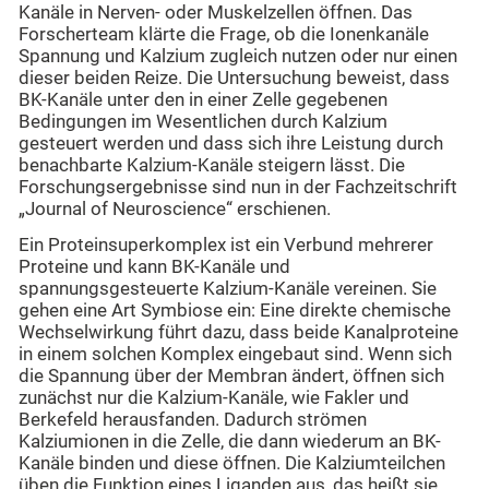
Kanäle in Nerven- oder Muskelzellen öffnen. Das
Forscherteam klärte die Frage, ob die Ionenkanäle
Spannung und Kalzium zugleich nutzen oder nur einen
dieser beiden Reize. Die Untersuchung beweist, dass
BK-Kanäle unter den in einer Zelle gegebenen
Bedingungen im Wesentlichen durch Kalzium
gesteuert werden und dass sich ihre Leistung durch
benachbarte Kalzium-Kanäle steigern lässt. Die
Forschungsergebnisse sind nun in der Fachzeitschrift
„Journal of Neuroscience“ erschienen.
Ein Proteinsuperkomplex ist ein Verbund mehrerer
Proteine und kann BK-Kanäle und
spannungsgesteuerte Kalzium-Kanäle vereinen. Sie
gehen eine Art Symbiose ein: Eine direkte chemische
Wechselwirkung führt dazu, dass beide Kanalproteine
in einem solchen Komplex eingebaut sind. Wenn sich
die Spannung über der Membran ändert, öffnen sich
zunächst nur die Kalzium-Kanäle, wie Fakler und
Berkefeld herausfanden. Dadurch strömen
Kalziumionen in die Zelle, die dann wiederum an BK-
Kanäle binden und diese öffnen. Die Kalziumteilchen
üben die Funktion eines Liganden aus, das heißt sie