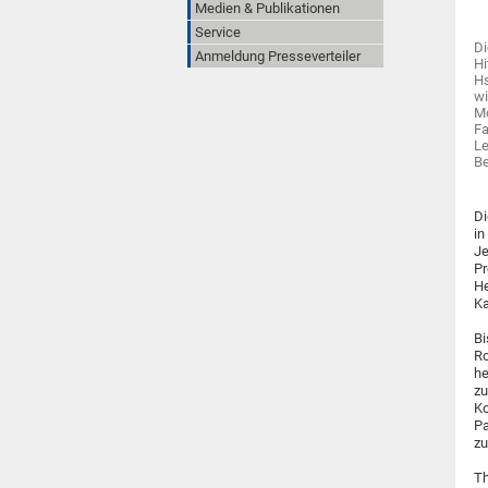
Medien & Publikationen
Service
Di
Anmeldung Presseverteiler
Hi
Hs
wi
Mo
Fa
Le
Be
Di
in
Je
Pr
He
Ka
Bi
Ro
he
zu
Ko
Pa
zu
Th