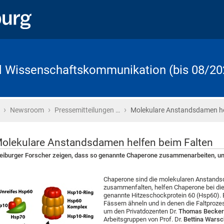
d Wissenschaftskommunikation (bis 08/20
›
›
›
Startseite
Newsroom
Pressemitteilungen …
Molekulare Anstandsdamen he
olekulare Anstandsdamen helfen beim Falten
eiburger Forscher zeigen, dass so genannte Chaperone zusammenarbeiten, um 
Chaperone sind die molekularen Anstands
zusammenfalten, helfen Chaperone bei die
genannte Hitzeschockprotein 60 (Hsp60). Es
Fässern ähneln und in denen die Faltprozes
um den Privatdozenten Dr.
Thomas Becke
Arbeitsgruppen von Prof. Dr.
Bettina Warsc