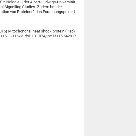
ür Biologie II der Albert-Ludwigs-Universität.
cal Signalling Studies. Zudem hat der
kation von Proteinen“ das Forschungsprojekt
 (2015) Mitochondrial heat shock protein (Hsp)
, 11611-11622. doi: 10.1074/jbc.M115.642017