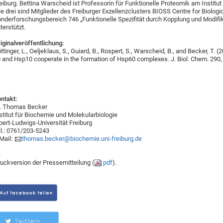
eiburg. Bettina Warscheid ist Professorin für Funktionelle Proteomik am Institut f
le drei sind Mitglieder des Freiburger Exzellenzclusters BIOSS Centre for Biologi
nderforschungsbereich 746 „Funktionelle Spezifität durch Kopplung und Modifi
terstützt.
iginalveröffentlichung:
ttinger, L., Oeljeklaus, S., Guiard, B., Rospert, S., Warscheid, B., and Becker, T.
 and Hsp10 cooperate in the formation of Hsp60 complexes. J. Biol. Chem. 290
ntakt:
. Thomas Becker
stitut für Biochemie und Molekularbiologie
bert-Ludwigs-Universität Freiburg
l.: 0761/203-5243
Mail:
thomas.becker@biochemie.uni-freiburg.de
uckversion der Pressemitteilung (
pdf
).