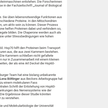
oteinmaschinen entstehen. Die Forscherinnen
e in der Fachzeitschrift „Journal of Biological
le. Sie üben lebensnotwendige Funktionen aus
rschiedene Proteine. In den Mitochondrien
an, um aktiv sein zu können. Dieser Prozess
one helfen Proteinen dabei und verhindern so,
regate bilden. Die Chaperone werden auch als
 sie unter Stressbedingungen wie hohen
0. Hsp70 hilft den Proteinen beim Transport
ukturen aus, die aus zwei Kammern bestehen.
Die Kammern schließen nicht gefaltete
ren nur in Zusammenarbeit mit einem kleinen
iten, der als eine Art Deckel die Hsp60-
iburger Team hat eine bislang unbekannte
Lena Böttinger
aus Beckers Arbeitsgruppe hat
 zu einem molekularen Fass
tralen Schritt der Entstehung von Hsp60-
rankungen des Nervensystems wie der
ie Ergebnisse dieser Studie könnten
 zu verstehen.
e und Molekularbiologie der Universität