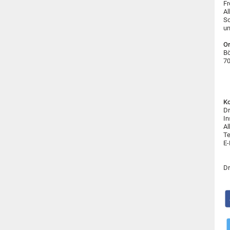
Fr
Al
So
un
Or
Bö
70
Ko
Dr
In
Al
Te
E-
Dr