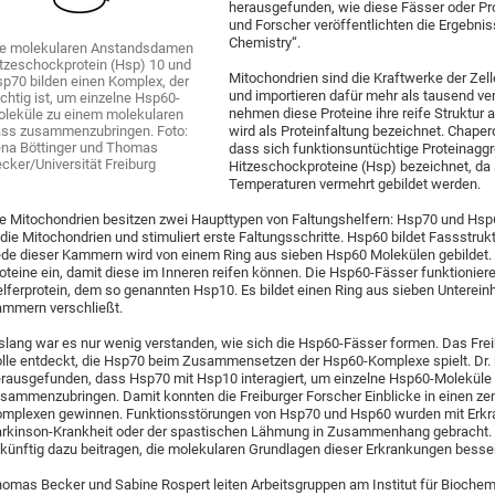
herausgefunden, wie diese Fässer oder Pr
und Forscher veröffentlichten die Ergebniss
Chemistry“.
e molekularen Anstandsdamen
tzeschockprotein (Hsp) 10 und
Mitochondrien sind die Kraftwerke der Zel
p70 bilden einen Komplex, der
und importieren dafür mehr als tausend ve
chtig ist, um einzelne Hsp60-
nehmen diese Proteine ihre reife Struktur 
leküle zu einem molekularen
ss zusammenzubringen. Foto:
wird als Proteinfaltung bezeichnet. Chaper
na Böttinger und Thomas
dass sich funktionsuntüchtige Proteinagg
cker/Universität Freiburg
Hitzeschockproteine (Hsp) bezeichnet, da
Temperaturen vermehrt gebildet werden.
e Mitochondrien besitzen zwei Haupttypen von Faltungshelfern: Hsp70 und Hsp6
 die Mitochondrien und stimuliert erste Faltungsschritte. Hsp60 bildet Fassstr
de dieser Kammern wird von einem Ring aus sieben Hsp60 Molekülen gebildet. 
oteine ein, damit diese im Inneren reifen können. Die Hsp60-Fässer funktionie
lferprotein, dem so genannten Hsp10. Es bildet einen Ring aus sieben Untereinhe
mmern verschließt.
slang war es nur wenig verstanden, wie sich die Hsp60-Fässer formen. Das Fre
lle entdeckt, die Hsp70 beim Zusammensetzen der Hsp60-Komplexe spielt. Dr.
rausgefunden, dass Hsp70 mit Hsp10 interagiert, um einzelne Hsp60-Moleküle
sammenzubringen. Damit konnten die Freiburger Forscher Einblicke in einen zen
mplexen gewinnen. Funktionsstörungen von Hsp70 und Hsp60 wurden mit Erk
rkinson-Krankheit oder der spastischen Lähmung in Zusammenhang gebracht. D
künftig dazu beitragen, die molekularen Grundlagen dieser Erkrankungen besser
omas Becker und Sabine Rospert leiten Arbeitsgruppen am Institut für Biochemi