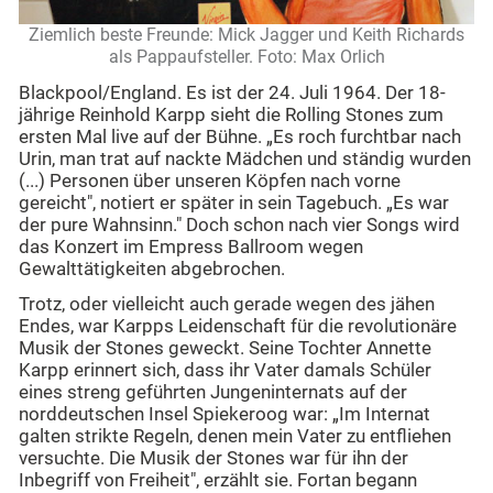
Ziemlich beste Freunde: Mick Jagger und Keith Richards
als Pappaufsteller. Foto: Max Orlich
Blackpool/England. Es ist der 24. Juli 1964. Der 18-
jährige Reinhold Karpp sieht die Rolling Stones zum
ersten Mal live auf der Bühne. „Es roch furchtbar nach
Urin, man trat auf nackte Mädchen und ständig wurden
(...) Personen über unseren Köpfen nach vorne
gereicht", notiert er später in sein Tagebuch. „Es war
der pure Wahnsinn." Doch schon nach vier Songs wird
das Konzert im Empress Ballroom wegen
Gewalttätigkeiten abgebrochen.
Trotz, oder vielleicht auch gerade wegen des jähen
Endes, war Karpps Leidenschaft für die revolutionäre
Musik der Stones geweckt. Seine Tochter Annette
Karpp erinnert sich, dass ihr Vater damals Schüler
eines streng geführten Jungeninternats auf der
norddeutschen Insel Spiekeroog war: „Im Internat
galten strikte Regeln, denen mein Vater zu entfliehen
versuchte. Die Musik der Stones war für ihn der
Inbegriff von Freiheit", erzählt sie. Fortan begann