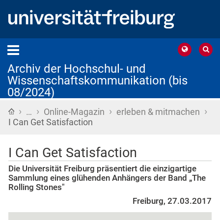
Archiv der Hochschul- und
Wissenschaftskommunikation (bis
08/2024)
›
›
›
›
Startseite
…
Online-Magazin
erleben & mitmachen
I Can Get Satisfaction
I Can Get Satisfaction
Die Universität Freiburg präsentiert die einzigartige
Sammlung eines glühenden Anhängers der Band „The
Rolling Stones"
Freiburg, 27.03.2017