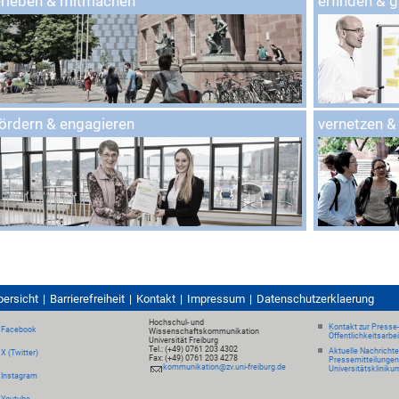
erleben & mitmachen
erfinden & 
ördern & engagieren
vernetzen &
bersicht
Barrierefreiheit
Kontakt
Impressum
Datenschutzerklaerung
Hochschul- und
Kontakt zur Presse
Facebook
Wissenschaftskommunikation
Öffentlichkeitsarbe
Universität Freiburg
Tel.: (+49) 0761 203 4302
Aktuelle Nachricht
X (Twitter)
Fax: (+49) 0761 203 4278
Pressemitteilungen
kommunikation@zv.uni-freiburg.de
Universitätskliniku
Instagram