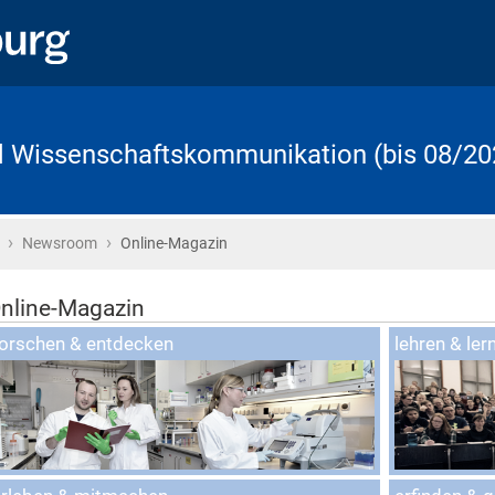
d Wissenschaftskommunikation (bis 08/20
›
›
Startseite
Newsroom
Online-Magazin
nline-Magazin
nline-Magazin
forschen & entdecken
lehren & ler