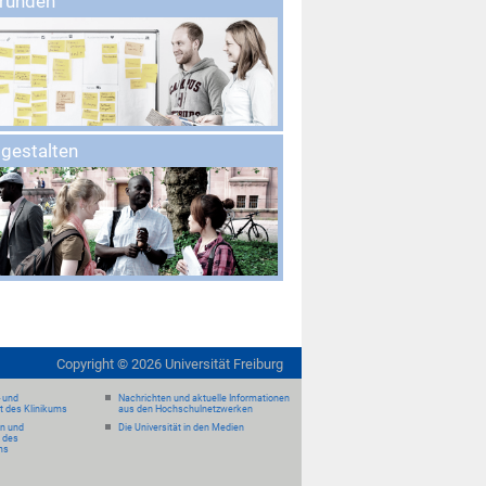
gründen
 gestalten
Copyright ©
2026
Universität Freiburg
- und
Nachrichten und aktuelle Informationen
it des Klinikums
aus den Hochschulnetzwerken
en und
Die Universität in den Medien
 des
ms