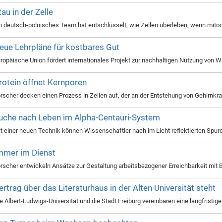
tau in der Zelle
n deutsch-polnisches Team hat entschlüsselt, wie Zellen überleben, wenn mitoc
eue Lehrpläne für kostbares Gut
ropäische Union fördert internationales Projekt zur nachhaltigen Nutzung von W
rotein öffnet Kernporen
rscher decken einen Prozess in Zellen auf, der an der Entstehung von Gehirnkran
uche nach Leben im Alpha-Centauri-System
t einer neuen Technik können Wissenschaftler nach im Licht reflektierten Spu
mmer im Dienst
rscher entwickeln Ansätze zur Gestaltung arbeitsbezogener Erreichbarkeit mit
ertrag über das Literaturhaus in der Alten Universität steht
e Albert-Ludwigs-Universität und die Stadt Freiburg vereinbaren eine langfrist