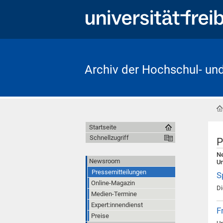
Archiv der Hochschul- un
Startseite
Schnellzugriff
P
Ne
Newsroom
Un
Pressemitteilungen
S
Online-Magazin
Di
Medien-Termine
Expert:innendienst
F
Preise