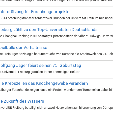
iversität Freiburg vergibt zwei Auszeichnungen in Höhe von insgesamt 140.000 
nterstützung für Forschungsprojekte
IST-Forschungstransfer fördert zwei Gruppen der Universität Freiburg mit insge
reiburg zählt zu den Top-Universitäten Deutschlands
s Shanghai-Ranking 2015 bestätigt Spitzenposition der Albert-Ludwigs-Universi
pielbälle der Verhältnisse
ne Freiburger Soziologin hat untersucht, wie Romane die Arbeitswelt des 21. Jah
olfgang Jäger feiert seinen 75. Geburtstag
e Universität Freiburg gratuliert ihrem ehemaligen Rektor
ie Krebszellen das Knochengewebe verändern
eiburger Forschende zeigen, dass ein Protein wandernden Tumorzellen dabei hil
ie Zukunft des Wassers
iversität Freiburg beteiligt sich an zwei Netzwerken zur Erforschung von Dürre