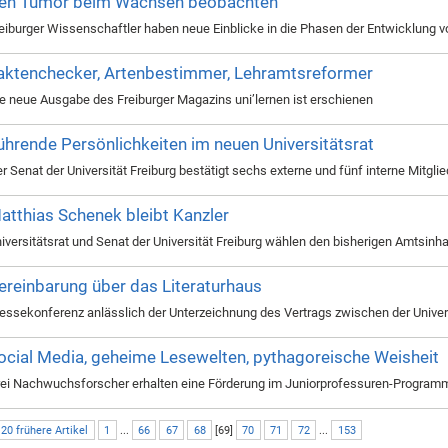
en Tumor beim Wachsen beobachten
eiburger Wissenschaftler haben neue Einblicke in die Phasen der Entwicklung 
aktenchecker, Artenbestimmer, Lehramtsreformer
e neue Ausgabe des Freiburger Magazins uni’lernen ist erschienen
ührende Persönlichkeiten im neuen Universitätsrat
r Senat der Universität Freiburg bestätigt sechs externe und fünf interne Mitglie
atthias Schenek bleibt Kanzler
iversitätsrat und Senat der Universität Freiburg wählen den bisherigen Amtsinh
ereinbarung über das Literaturhaus
essekonferenz anlässlich der Unterzeichnung des Vertrags zwischen der Univers
ocial Media, geheime Lesewelten, pythagoreische Weisheit
ei Nachwuchsforscher erhalten eine Förderung im Juniorprofessuren-Progra
 20 frühere Artikel
1
...
66
67
68
[
69
]
70
71
72
...
153