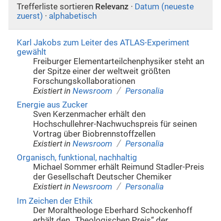
Trefferliste sortieren
Relevanz
·
Datum (neueste
zuerst)
·
alphabetisch
Karl Jakobs zum Leiter des ATLAS-Experiment
gewählt
Freiburger Elementarteilchenphysiker steht an
der Spitze einer der weltweit größten
Forschungskollaborationen
/
Existiert in
Newsroom
Personalia
Energie aus Zucker
Sven Kerzenmacher erhält den
Hochschullehrer-Nachwuchspreis für seinen
Vortrag über Biobrennstoffzellen
/
Existiert in
Newsroom
Personalia
Organisch, funktional, nachhaltig
Michael Sommer erhält Reimund Stadler-Preis
der Gesellschaft Deutscher Chemiker
/
Existiert in
Newsroom
Personalia
Im Zeichen der Ethik
Der Moraltheologe Eberhard Schockenhoff
erhält den „Theologischen Preis“ der