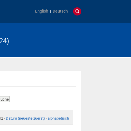
English
Deutsch
24)
nz
·
Datum (neueste zuerst)
·
alphabetisch