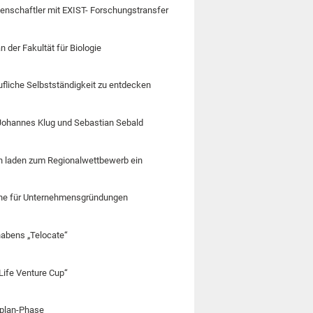
senschaftler mit EXIST- Forschungstransfer
n der Fakultät für Biologie
rufliche Selbstständigkeit zu entdecken
 Johannes Klug und Sebastian Sebald
in laden zum Regionalwettbewerb ein
läne für Unternehmensgründungen
habens „Telocate“
Life Venture Cup“
splan-Phase