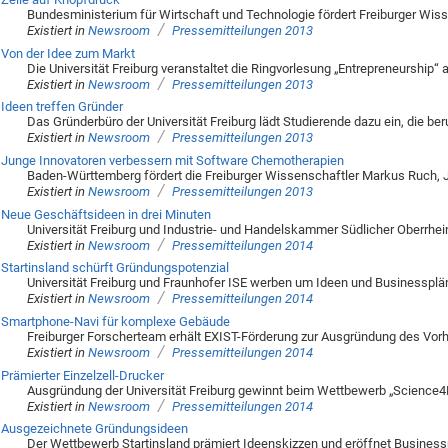
Bundesministerium für Wirtschaft und Technologie fördert Freiburger Wis
/
Existiert in
Newsroom
Pressemitteilungen 2013
Von der Idee zum Markt
Die Universität Freiburg veranstaltet die Ringvorlesung „Entrepreneurship“ a
/
Existiert in
Newsroom
Pressemitteilungen 2013
Ideen treffen Gründer
Das Gründerbüro der Universität Freiburg lädt Studierende dazu ein, die be
/
Existiert in
Newsroom
Pressemitteilungen 2013
Junge Innovatoren verbessern mit Software Chemotherapien
Baden-Württemberg fördert die Freiburger Wissenschaftler Markus Ruch,
/
Existiert in
Newsroom
Pressemitteilungen 2013
Neue Geschäftsideen in drei Minuten
Universität Freiburg und Industrie- und Handelskammer Südlicher Oberrhe
/
Existiert in
Newsroom
Pressemitteilungen 2014
Startinsland schürft Gründungspotenzial
Universität Freiburg und Fraunhofer ISE werben um Ideen und Businessp
/
Existiert in
Newsroom
Pressemitteilungen 2014
Smartphone-Navi für komplexe Gebäude
Freiburger Forscherteam erhält EXIST-Förderung zur Ausgründung des Vor
/
Existiert in
Newsroom
Pressemitteilungen 2014
Prämierter Einzelzell-Drucker
Ausgründung der Universität Freiburg gewinnt beim Wettbewerb „Science4
/
Existiert in
Newsroom
Pressemitteilungen 2014
Ausgezeichnete Gründungsideen
Der Wettbewerb Startinsland prämiert Ideenskizzen und eröffnet Busines