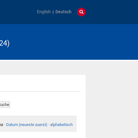
English
Deutsch
24)
nz
·
Datum (neueste zuerst)
·
alphabetisch