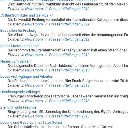
„Prix Bartholdi“ für den Praktikumsbericht des Freiburger Studenten Alexan
/
Existiert in
Newsroom
Pressemitteilungen 2012
„Arthur Schnitzler und die Musik“
Die Universität Freiburg veranstaltet ein internationales Kolloquium zu d
/
Existiert in
Newsroom
Pressemitteilungen 2012
Bestnoten für Freiburg
Die Albert-Ludwigs-Universität ist bundesweit einer der herausragenden Fo
/
Existiert in
Newsroom
Pressemitteilungen 2012
Ist die Literaturkritik tot?
Der renommierte Literaturtheoretiker Terry Eagleton hält einen öffentlichen
/
Existiert in
Newsroom
Pressemitteilungen 2012
Neues vom Balkan
Der bulgarische Diplomat Radi Naidenov hält einen Vortrag an der Albert-L
/
Existiert in
Newsroom
Pressemitteilungen 2013
Leser, Archivgänger und Arbeiter
Der Freiburger Literaturwissenschaftler Frank-Rutger Hausmann wird 70 Ja
/
Existiert in
Newsroom
Pressemitteilungen 2013
Headbangende Wikinger
Freiburger Forschergruppe Historische Lebenswelten veranstaltet ein Sy
/
Existiert in
Newsroom
Pressemitteilungen 2013
Ziemlich gute Freunde
Ringvorlesung zum 50. Jahrestag der Unterzeichnung des Élysée-Vertrags
/
Existiert in
Newsroom
Pressemitteilungen 2013
Lesung und Gespräch mit Taiye Selasi
Die Schriftstellerin stellt ihren ersten Roman „Ghana Must Go“ vor