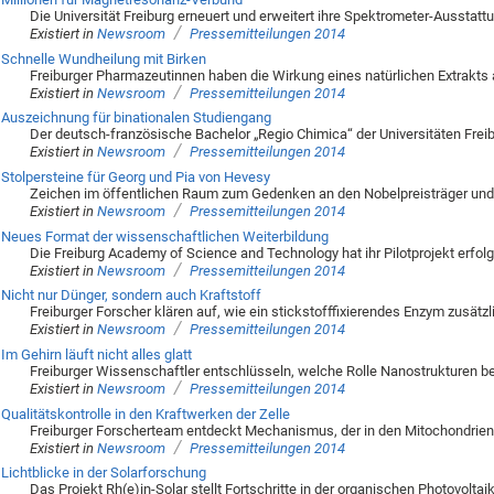
Die Universität Freiburg erneuert und erweitert ihre Spektrometer-Ausstatt
/
Existiert in
Newsroom
Pressemitteilungen 2014
Schnelle Wundheilung mit Birken
Freiburger Pharmazeutinnen haben die Wirkung eines natürlichen Extrakts 
/
Existiert in
Newsroom
Pressemitteilungen 2014
Auszeichnung für binationalen Studiengang
Der deutsch-französische Bachelor „Regio Chimica“ der Universitäten Freib
/
Existiert in
Newsroom
Pressemitteilungen 2014
Stolpersteine für Georg und Pia von Hevesy
Zeichen im öffentlichen Raum zum Gedenken an den Nobelpreisträger und
/
Existiert in
Newsroom
Pressemitteilungen 2014
Neues Format der wissenschaftlichen Weiterbildung
Die Freiburg Academy of Science and Technology hat ihr Pilotprojekt erfo
/
Existiert in
Newsroom
Pressemitteilungen 2014
Nicht nur Dünger, sondern auch Kraftstoff
Freiburger Forscher klären auf, wie ein stickstofffixierendes Enzym zusätz
/
Existiert in
Newsroom
Pressemitteilungen 2014
Im Gehirn läuft nicht alles glatt
Freiburger Wissenschaftler entschlüsseln, welche Rolle Nanostrukturen b
/
Existiert in
Newsroom
Pressemitteilungen 2014
Qualitätskontrolle in den Kraftwerken der Zelle
Freiburger Forscherteam entdeckt Mechanismus, der in den Mitochondrien
/
Existiert in
Newsroom
Pressemitteilungen 2014
Lichtblicke in der Solarforschung
Das Projekt Rh(e)in-Solar stellt Fortschritte in der organischen Photovoltaik