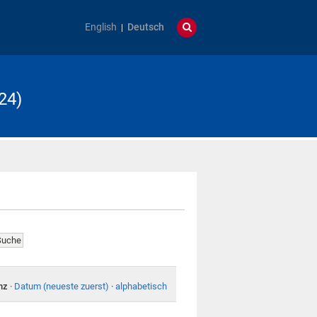
English
Deutsch
24)
nz
·
Datum (neueste zuerst)
·
alphabetisch