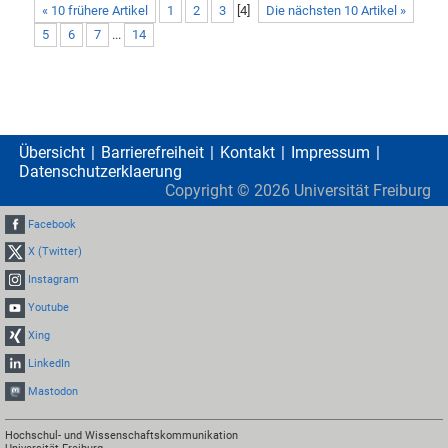
« 10 frühere Artikel
1
2
3
[
4
]
Die nächsten 10 Artikel »
5
6
7
...
14
Übersicht
Barrierefreiheit
Kontakt
Impressum
Datenschutzerklaerung
Copyright ©
2026
Universität Freiburg
Facebook
X (Twitter)
Instagram
Youtube
Xing
LinkedIn
Mastodon
Hochschul- und Wissenschaftskommunikation