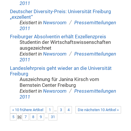
2011
Deutscher Diversity-Preis: Universität Freiburg
„exzellent“
/
Existiert in
Newsroom
Pressemitteilungen
2011
Freiburger Absolventin erhält Exzellenzpreis
Studentin der Wirtschaftswissenschaften
ausgezeichnet
/
Existiert in
Newsroom
Pressemitteilungen
2011
Landeslehrpreis geht wieder an die Universität
Freiburg
Auszeichnung für Janina Kirsch vom
Bernstein Center Freiburg
/
Existiert in
Newsroom
Pressemitteilungen
2011
« 10 frühere Artikel
1
...
3
4
Die nächsten 10 Artikel »
5
[
6
]
7
8
9
...
31