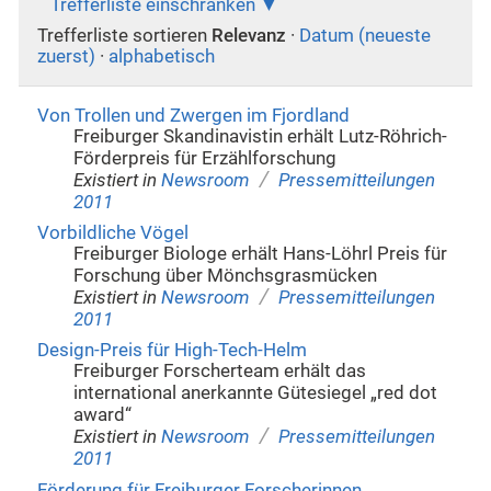
Trefferliste einschränken
Trefferliste sortieren
Relevanz
·
Datum (neueste
zuerst)
·
alphabetisch
Von Trollen und Zwergen im Fjordland
Freiburger Skandinavistin erhält Lutz-Röhrich-
Förderpreis für Erzählforschung
/
Existiert in
Newsroom
Pressemitteilungen
2011
Vorbildliche Vögel
Freiburger Biologe erhält Hans-Löhrl Preis für
Forschung über Mönchsgrasmücken
/
Existiert in
Newsroom
Pressemitteilungen
2011
Design-Preis für High-Tech-Helm
Freiburger Forscherteam erhält das
international anerkannte Gütesiegel „red dot
award“
/
Existiert in
Newsroom
Pressemitteilungen
2011
Förderung für Freiburger Forscherinnen