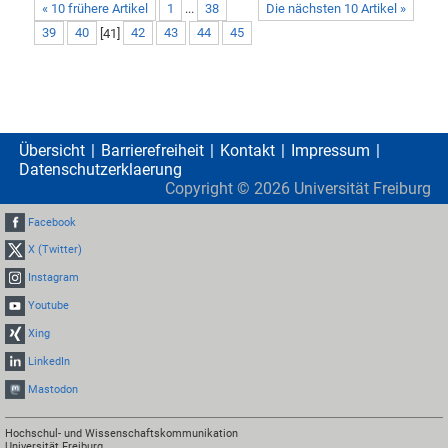
« 10 frühere Artikel
1
...
38
Die nächsten 10 Artikel »
39
40
[
41
]
42
43
44
45
Übersicht
Barrierefreiheit
Kontakt
Impressum
Datenschutzerklaerung
Copyright ©
2026
Universität Freiburg
Facebook
X (Twitter)
Instagram
Youtube
Xing
LinkedIn
Mastodon
Hochschul- und Wissenschaftskommunikation
Universität Freiburg