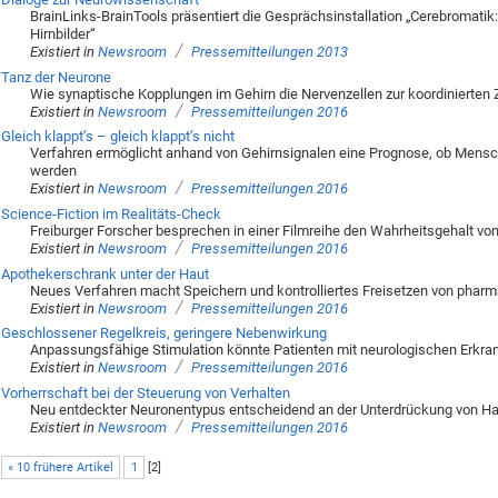
BrainLinks-BrainTools präsentiert die Gesprächsinstallation „Cerebromatik:
Hirnbilder“
/
Existiert in
Newsroom
Pressemitteilungen 2013
Tanz der Neurone
Wie synaptische Kopplungen im Gehirn die Nervenzellen zur koordinierte
/
Existiert in
Newsroom
Pressemitteilungen 2016
Gleich klappt’s – gleich klappt’s nicht
Verfahren ermöglicht anhand von Gehirnsignalen eine Prognose, ob Mens
werden
/
Existiert in
Newsroom
Pressemitteilungen 2016
Science-Fiction im Realitäts-Check
Freiburger Forscher besprechen in einer Filmreihe den Wahrheitsgehalt vo
/
Existiert in
Newsroom
Pressemitteilungen 2016
Apothekerschrank unter der Haut
Neues Verfahren macht Speichern und kontrolliertes Freisetzen von pharm
/
Existiert in
Newsroom
Pressemitteilungen 2016
Geschlossener Regelkreis, geringere Nebenwirkung
Anpassungsfähige Stimulation könnte Patienten mit neurologischen Erkra
/
Existiert in
Newsroom
Pressemitteilungen 2016
Vorherrschaft bei der Steuerung von Verhalten
Neu entdeckter Neuronentypus entscheidend an der Unterdrückung von Ha
/
Existiert in
Newsroom
Pressemitteilungen 2016
« 10 frühere Artikel
1
[
2
]