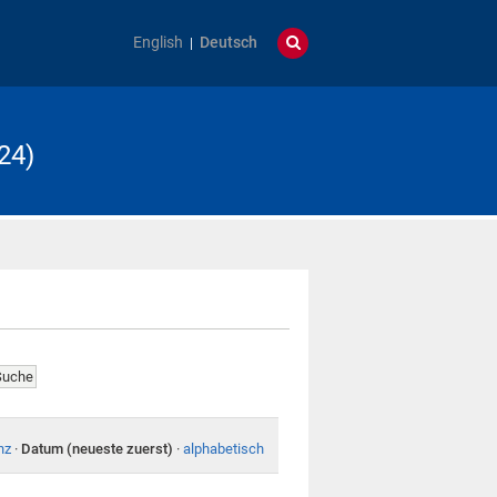
English
Deutsch
24)
nz
·
Datum (neueste zuerst)
·
alphabetisch