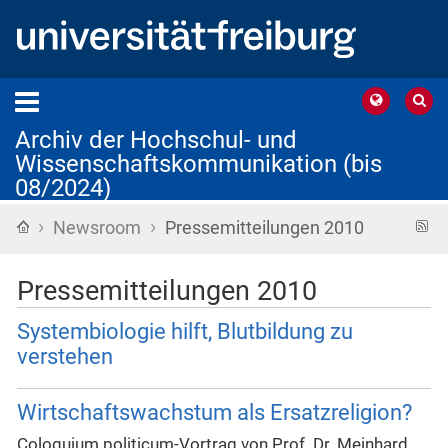
Archiv der Hochschul- und
Wissenschaftskommunikation (bis
08/2024)
›
›
Startseite
R
Newsroom
Pressemitteilungen 2010
F
Pressemitteilungen 2010
Systembiologie hilft, Blutbildung zu
verstehen
Wirtschaftswachstum als Ersatzreligion?
Coloquium politicum-Vortrag von Prof. Dr. Meinhard