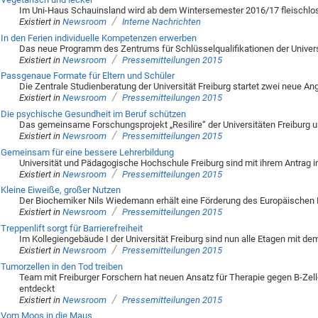
Im Uni-Haus Schauinsland wird ab dem Wintersemester 2016/17 fleischlo
/
Existiert in
Newsroom
Interne Nachrichten
In den Ferien individuelle Kompetenzen erwerben
Das neue Programm des Zentrums für Schlüsselqualifikationen der Universi
/
Existiert in
Newsroom
Pressemitteilungen 2015
Passgenaue Formate für Eltern und Schüler
Die Zentrale Studienberatung der Universität Freiburg startet zwei neue An
/
Existiert in
Newsroom
Pressemitteilungen 2015
Die psychische Gesundheit im Beruf schützen
Das gemeinsame Forschungsprojekt „Resilire“ der Universitäten Freiburg u
/
Existiert in
Newsroom
Pressemitteilungen 2015
Gemeinsam für eine bessere Lehrerbildung
Universität und Pädagogische Hochschule Freiburg sind mit ihrem Antrag
/
Existiert in
Newsroom
Pressemitteilungen 2015
Kleine Eiweiße, großer Nutzen
Der Biochemiker Nils Wiedemann erhält eine Förderung des Europäischen 
/
Existiert in
Newsroom
Pressemitteilungen 2015
Treppenlift sorgt für Barrierefreiheit
Im Kollegiengebäude I der Universität Freiburg sind nun alle Etagen mit dem
/
Existiert in
Newsroom
Pressemitteilungen 2015
Tumorzellen in den Tod treiben
Team mit Freiburger Forschern hat neuen Ansatz für Therapie gegen B-Ze
entdeckt
/
Existiert in
Newsroom
Pressemitteilungen 2015
Vom Moos in die Maus