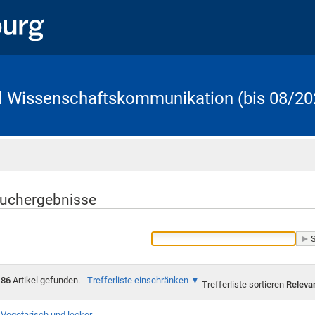
d Wissenschaftskommunikation (bis 08/20
Startseite
uchergebnisse
86
Artikel gefunden.
Trefferliste einschränken
Trefferliste sortieren
Releva
Vegetarisch und lecker