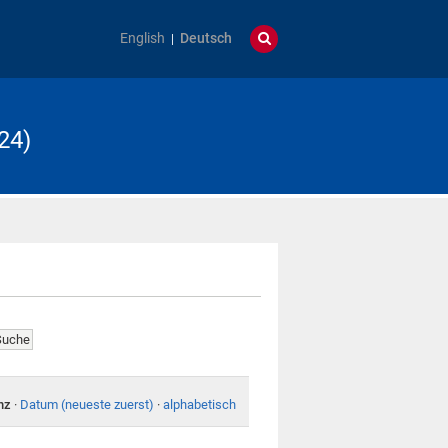
English
Deutsch
24)
nz
·
Datum (neueste zuerst)
·
alphabetisch