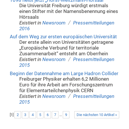
1098 heißt jetzt „Horst-Weitzmann-Hörsaal“
Die Universität Freiburg würdigt erstmals
einen Stifter mit der Namensbenennung eines
Hörsaals
/
Existiert in
Newsroom
Pressemitteilungen
2016
Auf dem Weg zur ersten europäischen Universität
Der erste allein von Universitäten getragene
„Europäische Verbund für territoriale
Zusammenarbeit“ entsteht am Oberrhein
/
Existiert in
Newsroom
Pressemitteilungen
2015
Beginn der Datennahme am Large Hadron Collider
Freiburger Physiker erhalten 6,2 Millionen
Euro für ihre Arbeit am Forschungszentrum
für Elementarteilchenphysik CERN
/
Existiert in
Newsroom
Pressemitteilungen
2015
[
1
]
2
3
4
5
6
7
...
9
Die nächsten 10 Artikel »