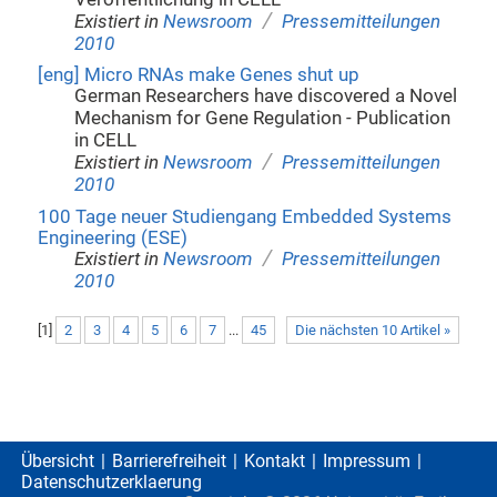
/
Existiert in
Newsroom
Pressemitteilungen
2010
[eng] Micro RNAs make Genes shut up
German Researchers have discovered a Novel
Mechanism for Gene Regulation - Publication
in CELL
/
Existiert in
Newsroom
Pressemitteilungen
2010
100 Tage neuer Studiengang Embedded Systems
Engineering (ESE)
/
Existiert in
Newsroom
Pressemitteilungen
2010
[
1
]
2
3
4
5
6
7
...
45
Die nächsten 10 Artikel »
Übersicht
Barrierefreiheit
Kontakt
Impressum
Datenschutzerklaerung