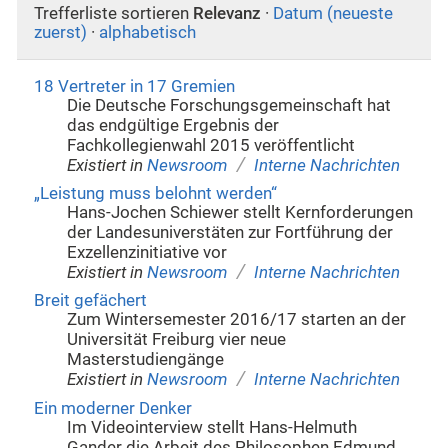
Trefferliste sortieren
Relevanz
·
Datum (neueste
zuerst)
·
alphabetisch
18 Vertreter in 17 Gremien
Die Deutsche Forschungsgemeinschaft hat
das endgültige Ergebnis der
Fachkollegienwahl 2015 veröffentlicht
/
Existiert in
Newsroom
Interne Nachrichten
„Leistung muss belohnt werden“
Hans-Jochen Schiewer stellt Kernforderungen
der Landesuniverstäten zur Fortführung der
Exzellenzinitiative vor
/
Existiert in
Newsroom
Interne Nachrichten
Breit gefächert
Zum Wintersemester 2016/17 starten an der
Universität Freiburg vier neue
Masterstudiengänge
/
Existiert in
Newsroom
Interne Nachrichten
Ein moderner Denker
Im Videointerview stellt Hans-Helmuth
Gander die Arbeit des Philosophen Edmund