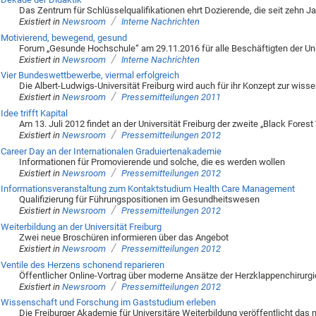
Das Zentrum für Schlüsselqualifikationen ehrt Dozierende, die seit zehn Ja
/
Existiert in
Newsroom
Interne Nachrichten
Motivierend, bewegend, gesund
Forum „Gesunde Hochschule“ am 29.11.2016 für alle Beschäftigten der Univ
/
Existiert in
Newsroom
Interne Nachrichten
Vier Bundeswettbewerbe, viermal erfolgreich
Die Albert-Ludwigs-Universität Freiburg wird auch für ihr Konzept zur wis
/
Existiert in
Newsroom
Pressemitteilungen 2011
Idee trifft Kapital
Am 13. Juli 2012 findet an der Universität Freiburg der zweite „Black Forest
/
Existiert in
Newsroom
Pressemitteilungen 2012
Career Day an der Internationalen Graduiertenakademie
Informationen für Promovierende und solche, die es werden wollen
/
Existiert in
Newsroom
Pressemitteilungen 2012
Informationsveranstaltung zum Kontaktstudium Health Care Management
Qualifizierung für Führungspositionen im Gesundheitswesen
/
Existiert in
Newsroom
Pressemitteilungen 2012
Weiterbildung an der Universität Freiburg
Zwei neue Broschüren informieren über das Angebot
/
Existiert in
Newsroom
Pressemitteilungen 2012
Ventile des Herzens schonend reparieren
Öffentlicher Online-Vortrag über moderne Ansätze der Herzklappenchirurgie
/
Existiert in
Newsroom
Pressemitteilungen 2012
Wissenschaft und Forschung im Gaststudium erleben
Die Freiburger Akademie für Universitäre Weiterbildung veröffentlicht da