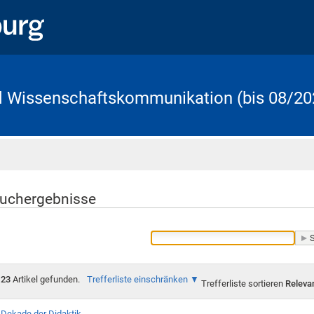
d Wissenschaftskommunikation (bis 08/20
Startseite
uchergebnisse
23
Artikel gefunden.
Trefferliste einschränken
Trefferliste sortieren
Releva
Dekade der Didaktik