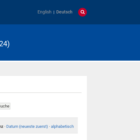
English
Deutsch
24)
nz
·
Datum (neueste zuerst)
·
alphabetisch