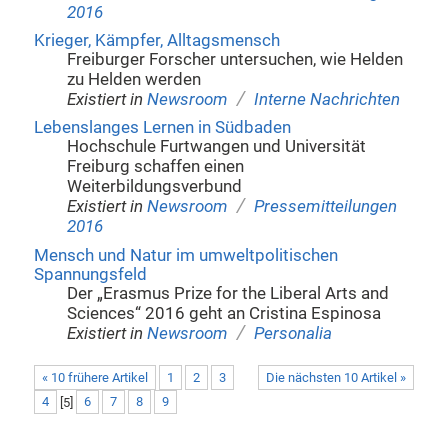
2016
Krieger, Kämpfer, Alltagsmensch
Freiburger Forscher untersuchen, wie Helden
zu Helden werden
/
Existiert in
Newsroom
Interne Nachrichten
Lebenslanges Lernen in Südbaden
Hochschule Furtwangen und Universität
Freiburg schaffen einen
Weiterbildungsverbund
/
Existiert in
Newsroom
Pressemitteilungen
2016
Mensch und Natur im umweltpolitischen
Spannungsfeld
Der „Erasmus Prize for the Liberal Arts and
Sciences“ 2016 geht an Cristina Espinosa
/
Existiert in
Newsroom
Personalia
« 10 frühere Artikel
1
2
3
Die nächsten 10 Artikel »
4
[
5
]
6
7
8
9