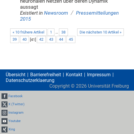
neuronalen Netzen über deren Dynamik
aussagt
/
Existiert in
Newsroom
Pressemitteilungen
2015
« 10 frühere Artikel
1
...
38
Die nächsten 10 Artikel »
39
40
[
41
]
42
43
44
45
Übersicht
Barrierefreiheit
Kontakt
Impressum
Datenschutzerklaerung
Copyright ©
2026
Universität Freiburg
Facebook
X (Twitter)
Instagram
Youtube
Xing