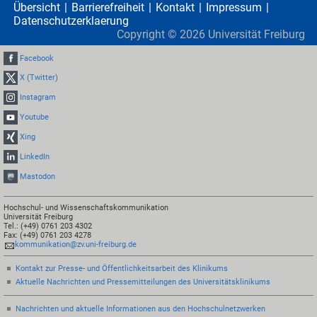
Übersicht
Barrierefreiheit
Kontakt
Impressum
Datenschutzerklaerung
Copyright ©
2026
Universität Freiburg
Facebook
X (Twitter)
Instagram
Youtube
Xing
LinkedIn
Mastodon
Hochschul- und Wissenschaftskommunikation
Universität Freiburg
Tel.: (+49) 0761 203 4302
Fax: (+49) 0761 203 4278
kommunikation@zv.uni-freiburg.de
Kontakt zur Presse- und Öffentlichkeitsarbeit des Klinikums
Aktuelle Nachrichten und Pressemitteilungen des Universitätsklinikums
Nachrichten und aktuelle Informationen aus den Hochschulnetzwerken