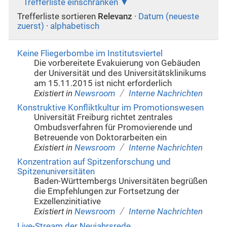
Trefferliste einschränken
Trefferliste sortieren
Relevanz
·
Datum (neueste
zuerst)
·
alphabetisch
Keine Fliegerbombe im Institutsviertel
Die vorbereitete Evakuierung von Gebäuden
der Universität und des Universitätsklinikums
am 15.11.2015 ist nicht erforderlich
/
Existiert in
Newsroom
Interne Nachrichten
Konstruktive Konfliktkultur im Promotionswesen
Universität Freiburg richtet zentrales
Ombudsverfahren für Promovierende und
Betreuende von Doktorarbeiten ein
/
Existiert in
Newsroom
Interne Nachrichten
Konzentration auf Spitzenforschung und
Spitzenuniversitäten
Baden-Württembergs Universitäten begrüßen
die Empfehlungen zur Fortsetzung der
Exzellenzinitiative
/
Existiert in
Newsroom
Interne Nachrichten
Live-Stream der Neujahrsrede