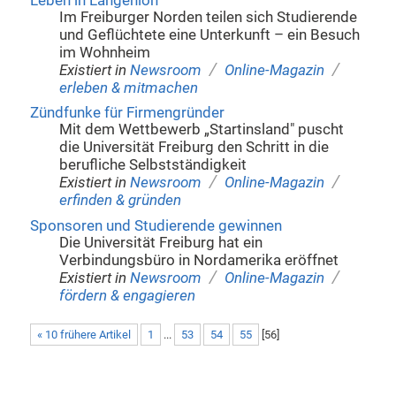
Leben in Längenloh
Im Freiburger Norden teilen sich Studierende
und Geflüchtete eine Unterkunft – ein Besuch
im Wohnheim
/
/
Existiert in
Newsroom
Online-Magazin
erleben & mitmachen
Zündfunke für Firmengründer
Mit dem Wettbewerb „Startinsland" puscht
die Universität Freiburg den Schritt in die
berufliche Selbstständigkeit
/
/
Existiert in
Newsroom
Online-Magazin
erfinden & gründen
Sponsoren und Studierende gewinnen
Die Universität Freiburg hat ein
Verbindungsbüro in Nordamerika eröffnet
/
/
Existiert in
Newsroom
Online-Magazin
fördern & engagieren
« 10 frühere Artikel
1
...
53
54
55
[
56
]