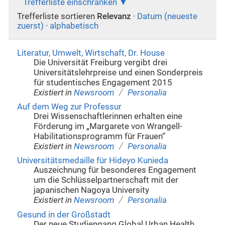
Trefferliste einschränken
Trefferliste sortieren
Relevanz
·
Datum (neueste
zuerst)
·
alphabetisch
Literatur, Umwelt, Wirtschaft, Dr. House
Die Universität Freiburg vergibt drei
Universitätslehrpreise und einen Sonderpreis
für studentisches Engagement 2015
/
Existiert in
Newsroom
Personalia
Auf dem Weg zur Professur
Drei Wissenschaftlerinnen erhalten eine
Förderung im „Margarete von Wrangell-
Habilitationsprogramm für Frauen“
/
Existiert in
Newsroom
Personalia
Universitätsmedaille für Hideyo Kunieda
Auszeichnung für besonderes Engagement
um die Schlüsselpartnerschaft mit der
japanischen Nagoya University
/
Existiert in
Newsroom
Personalia
Gesund in der Großstadt
Der neue Studiengang Global Urban Health