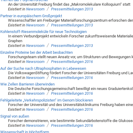
An der Universität Freiburg findet das „Makromolekulare Kolloquium“ statt
/
Existiert in
Newsroom
Pressemitteilungen 2013
Partner in europäischem Großprojekt
Wissenschaftler am Freiburger Materialforschungszentrum erforschen de
/
Existiert in
Newsroom
Pressemitteilungen 2013
Kohlenstoff-Riesenmoleküle für neue Technologien
In einem Verbundprojekt entwickeln Forscher zukunftsweisende Materiali
Graphen
/
Existiert in
Newsroom
Pressemitteilungen 2013
Einzelne Proteine bei der Arbeit beobachten
Forschungsteam stellt neuen Ansatz vor, um Strukturen und Bewegungen 
/
Existiert in
Newsroom
Pressemitteilungen 2016
Auf der Suche nach Ultraphosphaten in Lebewesen
Die VolkswagenStiftung fördert Forscher der Universitäten Freiburg und 
/
Existiert in
Newsroom
Pressemitteilungen 2016
Wie Zellen Barrieren überwinden
Die Deutsche Forschungsgemeinschaft bewilligt ein neues Graduiertenkolle
/
Existiert in
Newsroom
Pressemitteilungen 2016
Fehlgeleitete „Verkehrspolizisten“ im Genom blockieren
Forscher der Universität und des Universitätsklinikums Freiburg haben e
/
Existiert in
Newsroom
Pressemitteilungen 2016
Signal von außen
Forscher demonstrieren, wie bestimmte Sekundärbotenstoffe die Glukose
/
Existiert in
Newsroom
Pressemitteilungen 2016
Wissenschaft in Höchstform