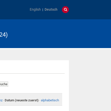
English
Deutsch
24)
nz
·
Datum (neueste zuerst)
·
alphabetisch