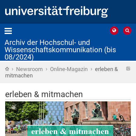
Archiv der Hochschul- und
Wissenschaftskommunikation (bis
08/2024)
›
›
›
Startseite
R
Newsroom
Online-Magazin
erleben &
F
mitmachen
erleben & mitmachen