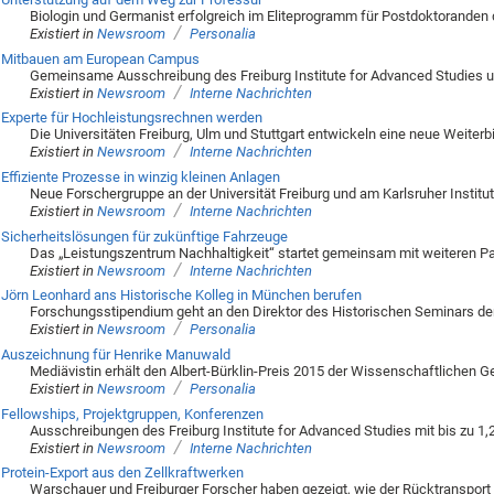
Biologin und Germanist erfolgreich im Eliteprogramm für Postdoktoranden
/
Existiert in
Newsroom
Personalia
Mitbauen am European Campus
Gemeinsame Ausschreibung des Freiburg Institute for Advanced Studies un
/
Existiert in
Newsroom
Interne Nachrichten
Experte für Hochleistungsrechnen werden
Die Universitäten Freiburg, Ulm und Stuttgart entwickeln eine neue Weiterb
/
Existiert in
Newsroom
Interne Nachrichten
Effiziente Prozesse in winzig kleinen Anlagen
Neue Forschergruppe an der Universität Freiburg und am Karlsruher Institu
/
Existiert in
Newsroom
Interne Nachrichten
Sicherheitslösungen für zukünftige Fahrzeuge
Das „Leistungszentrum Nachhaltigkeit“ startet gemeinsam mit weiteren Par
/
Existiert in
Newsroom
Interne Nachrichten
Jörn Leonhard ans Historische Kolleg in München berufen
Forschungsstipendium geht an den Direktor des Historischen Seminars der 
/
Existiert in
Newsroom
Personalia
Auszeichnung für Henrike Manuwald
Mediävistin erhält den Albert-Bürklin-Preis 2015 der Wissenschaftlichen G
/
Existiert in
Newsroom
Personalia
Fellowships, Projektgruppen, Konferenzen
Ausschreibungen des Freiburg Institute for Advanced Studies mit bis zu 1
/
Existiert in
Newsroom
Interne Nachrichten
Protein-Export aus den Zellkraftwerken
Warschauer und Freiburger Forscher haben gezeigt, wie der Rücktransport