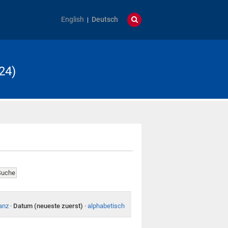
English
Deutsch
24)
anz
·
Datum (neueste zuerst)
·
alphabetisch